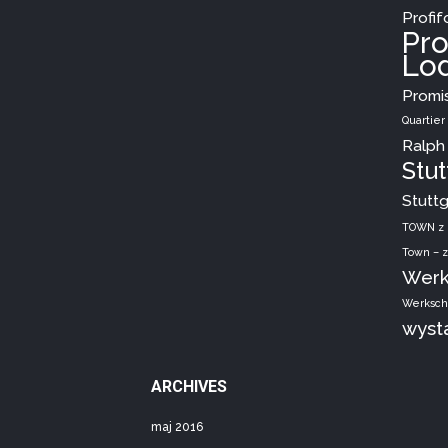
Profif
Pr
Lo
Promi
Quartie
Ralph
Stut
Stutt
TOWN z 
Town – z
Werk
Werksch
wyst
ARCHIVES
maj 2016