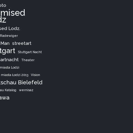
oto
omised
dz
sed Lodz.
r Radewiger
 Man
streetart
tgart
Stuttgart Nacht
gartnacht
Theater
miasta Lodzi
 miasta Łodzi 2013
Vision
schau Bielefeld
au Katalog
wernisaz
awa