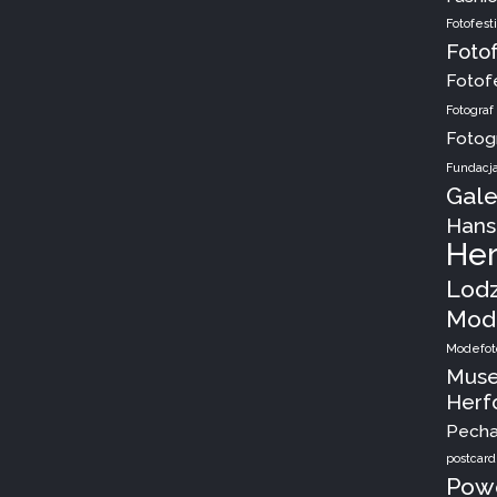
Fotofest
Foto
Fotof
Fotograf
Fotog
Fundacja
Gale
Hans
Her
Lod
Mode
Modefoto
Mus
Herf
Pecha
postcard
Powe