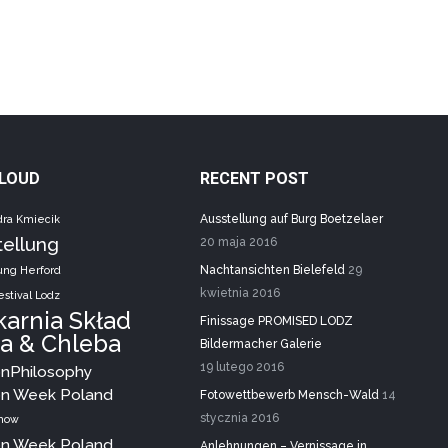
CLOUD
RECENT POST
Ausstellung auf Burg Boetzelaer
dra Kmiecik
tellung
20 maja 2016
Nachtansichten Bielefeld
29
ung Herford
kwietnia 2016
stival Lodz
karnia Skład
Finissage PROMISED LODZ
a & Chleba
Bildermacher Galerie
19 lutego 2016
onPhilosophy
on Week Poland
Fotowettbewerb Mensch-Wald
14
stycznia 2016
show
on Week Poland.
Anlehnungen – Vernissage in