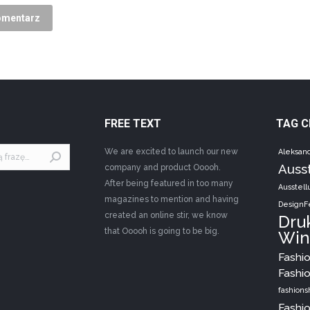
omentarz
FREE TEXT
TAG 
We are excited to launch our new
Aleksan
Auss
company and product Ooooh.
After being featured in too many
Ausstell
magazines to mention and having
DesignFe
created an online stir, we know
Dru
that Ooooh is going to be big.
Win
Fashi
Fashi
fashion
Fashi