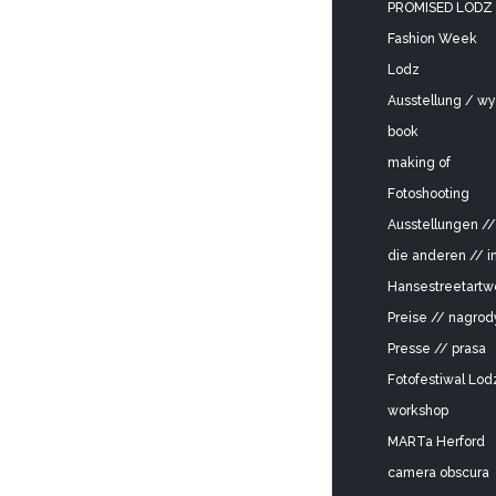
PROMISED LODZ
Fashion Week
Lodz
Ausstellung / w
book
making of
Fotoshooting
Ausstellungen /
die anderen // i
Hansestreetartw
Preise // nagrod
Presse // prasa
Fotofestiwal Lod
workshop
MARTa Herford
camera obscura