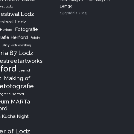
Lemgo
ival Lodz
festiwal Lodz
13 grudnia 2015
estwal Lodz
Fotografie
 Herford
rafie Herford
Fototv
 Ulicy Piotrkowskiej
ria 87 Lodz
estreetartworks
ford
Jemioł
z
Making of
fotografie
grafie Herford
eum MARTa
ord
 Kucha Night
r of Lodz