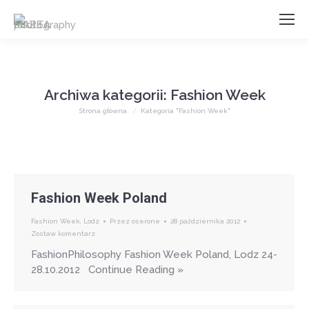
Archiwa kategorii:
Fashion Week
Jesteś tutaj:
Strona główna
Kategoria "Fashion Week"
Fashion Week Poland
Fashion Week
,
Lodz
Przez
oserone
28 października 2012
Zostaw komentarz
FashionPhilosophy Fashion Week Poland, Lodz 24-
28.10.2012 Continue Reading »