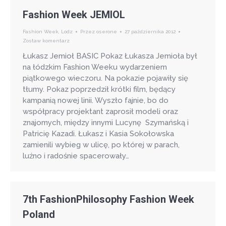
Fashion Week JEMIOL
Fashion Week
,
Lodz
Przez
oserone
27 października 2012
Zostaw komentarz
Łukasz Jemioł BASIC Pokaz Łukasza Jemioła był
na łódzkim Fashion Weeku wydarzeniem
piątkowego wieczoru. Na pokazie pojawiły się
tłumy. Pokaz poprzedził krótki film, będący
kampanią nowej linii. Wyszło fajnie, bo do
współpracy projektant zaprosił modeli oraz
znajomych, między innymi Lucynę Szymańską i
Patricię Kazadi. Łukasz i Kasia Sokołowska
zamienili wybieg w ulicę, po której w parach,
luźno i radośnie spacerowały…
7th FashionPhilosophy Fashion Week
Poland