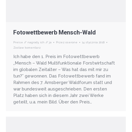
Fotowettbewerb Mensch-Wald
Preise // nagrody
,
ich // ja
Przez
oserone
14 stycznia 2016
Zostaw komentarz
Ich habe den 1. Preis im Fotowettbewerb
„Mensch – Wald Multifunktionale Forstwirtschaft
im globalen Zeitalter – Was hat das mit mir zu
tun?” gewonnen. Das Fotowettbewerb fand im
Rahmen des 7. Arnsberger Waldforum statt und
war bundesweit ausgeschrieben. Den ersten
Platz haben sich in diesem Jahr zwei Werke
geteilt, u.a. mein Bild. Über den Preis…