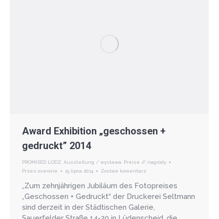
Award Exhibition „geschossen +
gedruckt” 2014
PROMISED LODZ
,
Ausstellung / wystawa
,
Preise // nagrody
Przez
oserone
15 lipca 2014
Zostaw komentarz
„Zum zehnjährigen Jubiläum des Fotopreises
„Geschossen + Gedruckt“ der Druckerei Seltmann
sind derzeit in der Städtischen Galerie,
Sauerfelder Straße 14-20 in Lüdenscheid, die