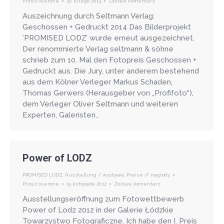
Przez
oserone
20 lutego 2014
Zostaw komentarz
Auszeichnung durch Seltmann Verlag:
Geschossen + Gedruckt 2014 Das Bilderprojekt
’PROMISED LODZ’ wurde erneut ausgezeichnet.
Der renommierte Verlag seltmann & söhne
schrieb zum 10. Mal den Fotopreis Geschossen +
Gedruckt aus. Die Jury, unter anderem bestehend
aus dem Kölner Verleger Markus Schaden,
Thomas Gerwers (Herausgeber von „Profifoto“),
dem Verleger Oliver Seltmann und weiteren
Experten, Galeristen…
Power of LODZ
PROMISED LODZ
,
Ausstellung / wystawa
,
Preise // nagrody
Przez
oserone
15 listopada 2012
Zostaw komentarz
Ausstellungseröffnung zum Fotowettbewerb
Power of Lodz 2012 in der Galerie Łódzkie
Towarzystwo Fotograficzne. Ich habe den I. Preis