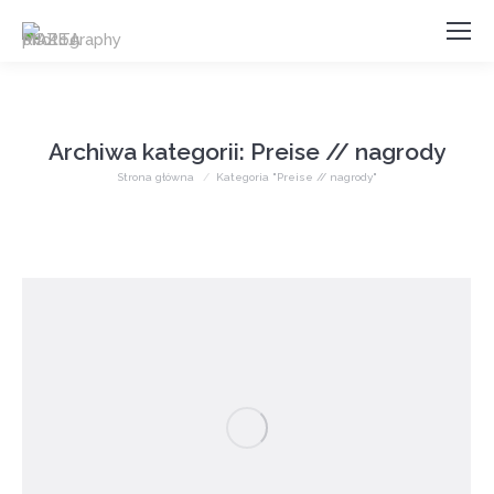
Archiwa kategorii:
Preise // nagrody
Jesteś tutaj:
Strona główna
Kategoria "Preise // nagrody"