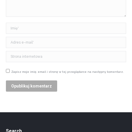
Imię *
Adres e-mail *
Strona internetowa
Zapisz moje imię, email i stronę w tej przeglądarce na następny komentarz.
Opublikuj komentarz
Search