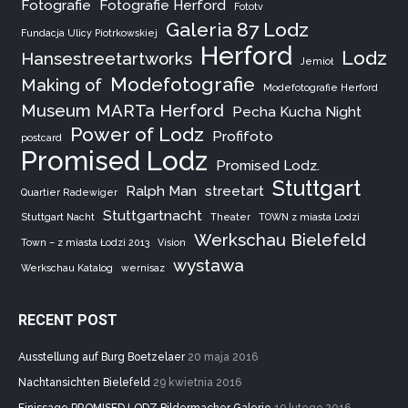
Fotografie
Fotografie Herford
Fototv
Galeria 87 Lodz
Fundacja Ulicy Piotrkowskiej
Herford
Lodz
Hansestreetartworks
Jemioł
Modefotografie
Making of
Modefotografie Herford
Museum MARTa Herford
Pecha Kucha Night
Power of Lodz
Profifoto
postcard
Promised Lodz
Promised Lodz.
Stuttgart
Ralph Man
streetart
Quartier Radewiger
Stuttgartnacht
Stuttgart Nacht
Theater
TOWN z miasta Lodzi
Werkschau Bielefeld
Town – z miasta Łodzi 2013
Vision
wystawa
Werkschau Katalog
wernisaz
RECENT POST
Ausstellung auf Burg Boetzelaer
20 maja 2016
Nachtansichten Bielefeld
29 kwietnia 2016