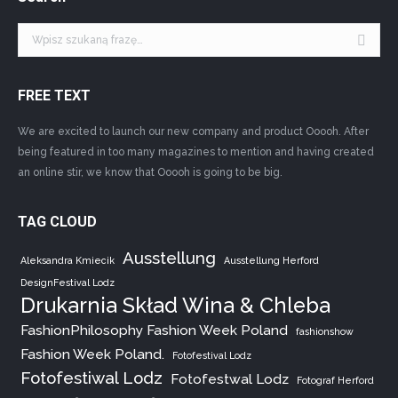
Szukaj:
FREE TEXT
We are excited to launch our new company and product Ooooh. After
being featured in too many magazines to mention and having created
an online stir, we know that Ooooh is going to be big.
TAG CLOUD
Ausstellung
Aleksandra Kmiecik
Ausstellung Herford
DesignFestival Lodz
Drukarnia Skład Wina & Chleba
FashionPhilosophy Fashion Week Poland
fashionshow
Fashion Week Poland.
Fotofestival Lodz
Fotofestiwal Lodz
Fotofestwal Lodz
Fotograf Herford