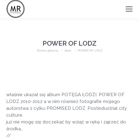
POWER OF LODZ
Jesteś tutaj:
Strona główna
book
POWER OF LODZ
właśnie ukazał się album POTĘGA ŁODZI. POWER OF
LODZ 2010-2012 a w nim również fotografie mojego
autorstwa z cylku PROMISED LODZ. Postindustrial city
culture.
już nie mogę się doczekać by wziąć w rękę i zajrzeć do
środka…
//