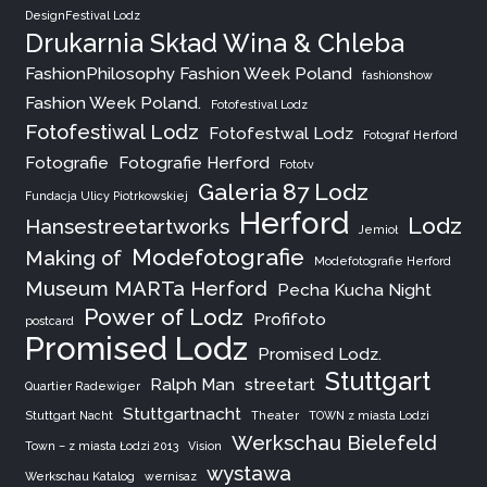
DesignFestival Lodz
Drukarnia Skład Wina & Chleba
FashionPhilosophy Fashion Week Poland
fashionshow
Fashion Week Poland.
Fotofestival Lodz
Fotofestiwal Lodz
Fotofestwal Lodz
Fotograf Herford
Fotografie
Fotografie Herford
Fototv
Galeria 87 Lodz
Fundacja Ulicy Piotrkowskiej
Herford
Lodz
Hansestreetartworks
Jemioł
Modefotografie
Making of
Modefotografie Herford
Museum MARTa Herford
Pecha Kucha Night
Power of Lodz
Profifoto
postcard
Promised Lodz
Promised Lodz.
Stuttgart
Ralph Man
streetart
Quartier Radewiger
Stuttgartnacht
Stuttgart Nacht
Theater
TOWN z miasta Lodzi
Werkschau Bielefeld
Town – z miasta Łodzi 2013
Vision
wystawa
Werkschau Katalog
wernisaz