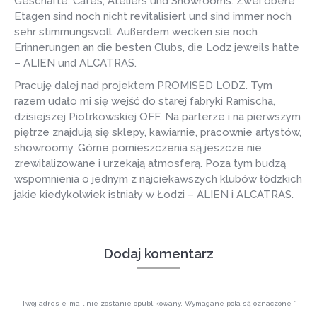
Geschäfte, Cafés, Ateliers und Showrooms. Zwei obere
Etagen sind noch nicht revitalisiert und sind immer noch
sehr stimmungsvoll. Außerdem wecken sie noch
Erinnerungen an die besten Clubs, die Lodz jeweils hatte
– ALIEN und ALCATRAS.
Pracuję dalej nad projektem PROMISED LODZ. Tym
razem udało mi się wejść do starej fabryki Ramischa,
dzisiejszej Piotrkowskiej OFF. Na parterze i na pierwszym
piętrze znajdują się sklepy, kawiarnie, pracownie artystów,
showroomy. Górne pomieszczenia są jeszcze nie
zrewitalizowane i urzekają atmosferą. Poza tym budzą
wspomnienia o jednym z najciekawszych klubów łódzkich
jakie kiedykolwiek istniały w Łodzi – ALIEN i ALCATRAS.
Dodaj komentarz
Twój adres e-mail nie zostanie opublikowany. Wymagane pola są oznaczone
*