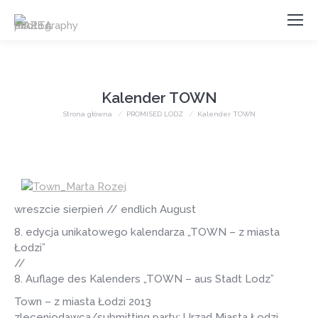
Kalender TOWN
Jesteś tutaj:
Strona główna
PROMISED LODZ
Kalender TOWN
wreszcie sierpień // endlich August
8. edycja unikatowego kalendarza „TOWN – z miasta
Łodzi”
//
8. Auflage des Kalenders „TOWN – aus Stadt Lodz”
Town – z miasta Łodzi 2013
zleceniodawca/submitting party: Urząd Miasta Łodzi,