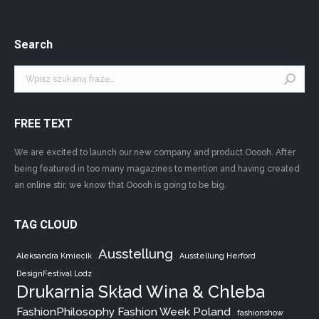
Search
Szukaj:
FREE TEXT
We are excited to launch our new company and product Ooooh. After
being featured in too many magazines to mention and having created
an online stir, we know that Ooooh is going to be big.
TAG CLOUD
Ausstellung
Aleksandra Kmiecik
Ausstellung Herford
DesignFestival Lodz
Drukarnia Skład Wina & Chleba
FashionPhilosophy Fashion Week Poland
fashionshow