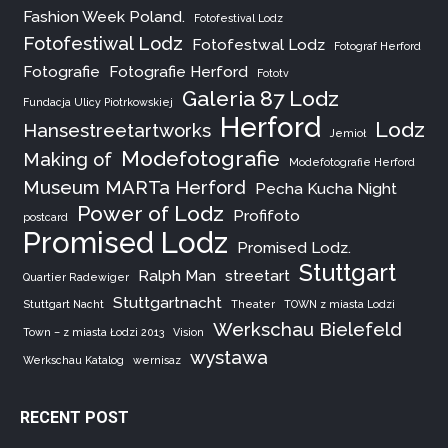
Fashion Week Poland.
Fotofestival Lodz
Fotofestiwal Lodz
Fotofestwal Lodz
Fotograf Herford
Fotografie
Fotografie Herford
Fototv
Galeria 87 Lodz
Fundacja Ulicy Piotrkowskiej
Herford
Lodz
Hansestreetartworks
Jemioł
Modefotografie
Making of
Modefotografie Herford
Museum MARTa Herford
Pecha Kucha Night
Power of Lodz
Profifoto
postcard
Promised Lodz
Promised Lodz.
Stuttgart
Ralph Man
streetart
Quartier Radewiger
Stuttgartnacht
Stuttgart Nacht
Theater
TOWN z miasta Lodzi
Werkschau Bielefeld
Town – z miasta Łodzi 2013
Vision
wystawa
Werkschau Katalog
wernisaz
RECENT POST