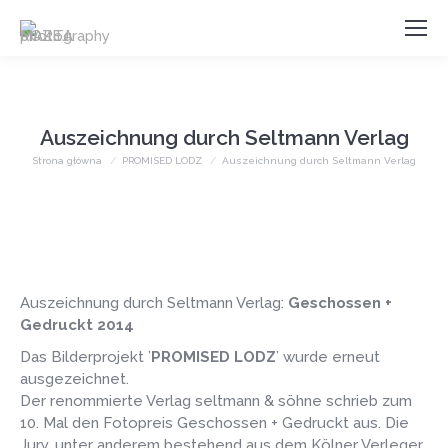
Auszeichnung durch Seltmann Verlag
Jesteś tutaj:
Strona główna
PROMISED LODZ
Auszeichnung durch Seltmann Verlag
Auszeichnung durch Seltmann Verlag:
Geschossen +
Gedruckt 2014
Das Bilderprojekt ’
PROMISED LODZ
’ wurde erneut
ausgezeichnet.
Der renommierte Verlag seltmann & söhne schrieb zum
10. Mal den Fotopreis Geschossen + Gedruckt aus. Die
Jury, unter anderem bestehend aus dem Kölner Verleger