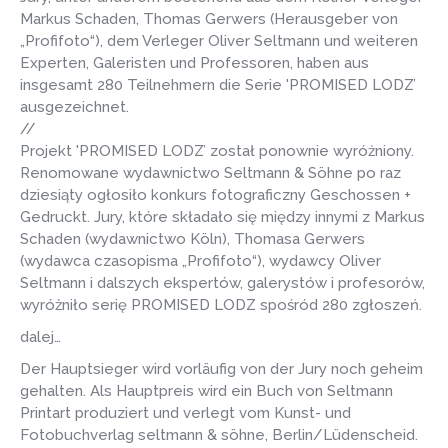
Markus Schaden, Thomas Gerwers (Herausgeber von
„Profifoto“), dem Verleger Oliver Seltmann und weiteren
Experten, Galeristen und Professoren, haben aus
insgesamt 280 Teilnehmern die Serie 'PROMISED LODZ’
ausgezeichnet.
//
Projekt 'PROMISED LODZ’ został ponownie wyróżniony.
Renomowane wydawnictwo Seltmann & Söhne po raz
dziesiąty ogłosiło konkurs fotograficzny Geschossen +
Gedruckt. Jury, które składało się między innymi z Markus
Schaden (wydawnictwo Köln), Thomasa Gerwers
(wydawca czasopisma „Profifoto“), wydawcy Oliver
Seltmann i dalszych ekspertów, galerystów i profesorów,
wyróżniło serię PROMISED LODZ spośród 280 zgłoszeń.
dalej…
Der Hauptsieger wird vorläufig von der Jury noch geheim
gehalten. Als Hauptpreis wird ein Buch von Seltmann
Printart produziert und verlegt vom Kunst- und
Fotobuchverlag seltmann & söhne, Berlin/Lüdenscheid.