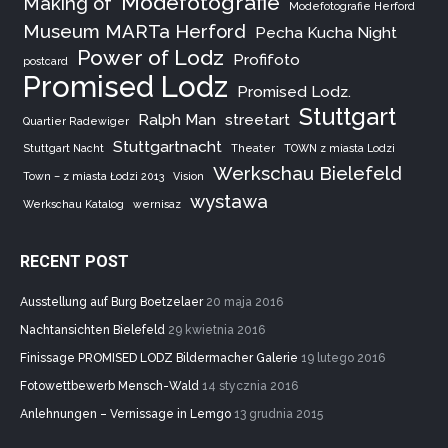
Modefotografie
Making of
Modefotografie Herford
Museum MARTa Herford
Pecha Kucha Night
Power of Lodz
Profifoto
postcard
Promised Lodz
Promised Lodz.
Stuttgart
Ralph Man
streetart
Quartier Radewiger
Stuttgartnacht
Stuttgart Nacht
Theater
TOWN z miasta Lodzi
Werkschau Bielefeld
Town – z miasta Łodzi 2013
Vision
wystawa
Werkschau Katalog
wernisaz
RECENT POST
Ausstellung auf Burg Boetzelaer
20 maja 2016
Nachtansichten Bielefeld
29 kwietnia 2016
Finissage PROMISED LODZ Bildermacher Galerie
19 lutego 2016
Fotowettbewerb Mensch-Wald
14 stycznia 2016
Anlehnungen – Vernissage in Lemgo
13 grudnia 2015