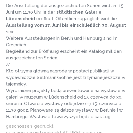
Die Ausstellung der ausgezeichneten Serien wird am 15.
Juni um 11.30 Uhr
in der städtischen Galerie
Lüdenscheid
eröffnet. Öffentlich zugänglich wird die
Ausstellung vom 17. Juni bis einschließlich 30. August
sein.
Weitere Ausstellungen in Berlin und Hamburg sind im
Gespräch.
Begleitend zur Eröffnung erscheint ein Katalog mit den
ausgezeichneten Serien.
//
Kto otrzyma główną nagrodę w postaci publikacji w
wydawnictwie Seltmann+Söhne, jest trzymane jeszcze w
tajemnicy.
Wyróżnione projekty będą prezentowane na wystawie w
galerii w muzeum w Lüdenscheid od 17. czerwca do 30.
sierpnia. Otwarcie wystawy odbędzie się 15. czerwca o
11.30 godz. Planowane są dalsze wystawy w Berlinie i w
Hamburgu. Wystawie towarzyszyć będzie katalog.
geschossen+gedruckt
geschossen und gedruckt ARTIKEL come-on