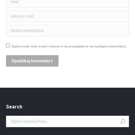
Adres e-mail *
Strona internetowa
Zapisz moje imię, email i stronę w tej przeglądarce na następny komentarz.
Opublikuj komentarz
Search
Szukaj: