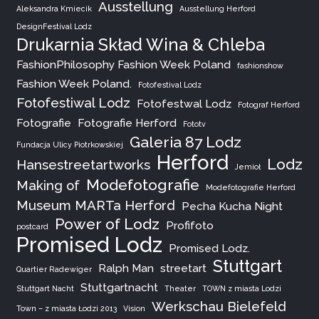
Ausstellung
Aleksandra Kmiecik
Ausstellung Herford
DesignFestival Lodz
Drukarnia Skład Wina & Chleba
FashionPhilosophy Fashion Week Poland
fashionshow
Fashion Week Poland.
Fotofestival Lodz
Fotofestiwal Lodz
Fotofestwal Lodz
Fotograf Herford
Fotografie
Fotografie Herford
Fototv
Galeria 87 Lodz
Fundacja Ulicy Piotrkowskiej
Herford
Lodz
Hansestreetartworks
Jemioł
Modefotografie
Making of
Modefotografie Herford
Museum MARTa Herford
Pecha Kucha Night
Power of Lodz
Profifoto
postcard
Promised Lodz
Promised Lodz.
Stuttgart
Ralph Man
streetart
Quartier Radewiger
Stuttgartnacht
Stuttgart Nacht
Theater
TOWN z miasta Lodzi
Werkschau Bielefeld
Town – z miasta Łodzi 2013
Vision