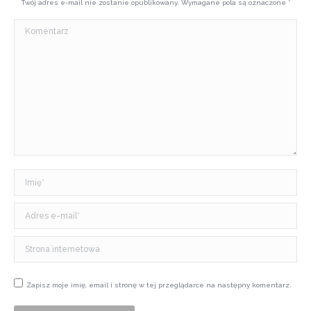
Twój adres e-mail nie zostanie opublikowany. Wymagane pola są oznaczone
*
Komentarz
Imię *
Adres e-mail *
Strona internetowa
Zapisz moje imię, email i stronę w tej przeglądarce na następny komentarz.