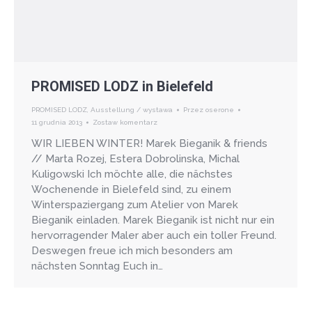
PROMISED LODZ in Bielefeld
PROMISED LODZ
,
Ausstellung / wystawa
Przez
oserone
11 grudnia 2013
Zostaw komentarz
WIR LIEBEN WINTER! Marek Bieganik & friends
// Marta Rozej, Estera Dobrolinska, Michal
Kuligowski Ich möchte alle, die nächstes
Wochenende in Bielefeld sind, zu einem
Winterspaziergang zum Atelier von Marek
Bieganik einladen. Marek Bieganik ist nicht nur ein
hervorragender Maler aber auch ein toller Freund.
Deswegen freue ich mich besonders am
nächsten Sonntag Euch in…