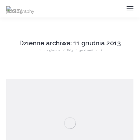
Dzienne archiwa:
11 grudnia 2013
Jesteś tutaj:
Strona główna
2013
grudzień
11