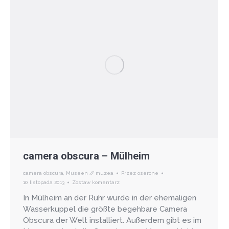
camera obscura – Mülheim
camera obscura
,
Museen // muzea
Przez
oserone
10 listopada 2013
Zostaw komentarz
In Mülheim an der Ruhr wurde in der ehemaligen
Wasserkuppel die größte begehbare Camera
Obscura der Welt installiert. Außerdem gibt es im