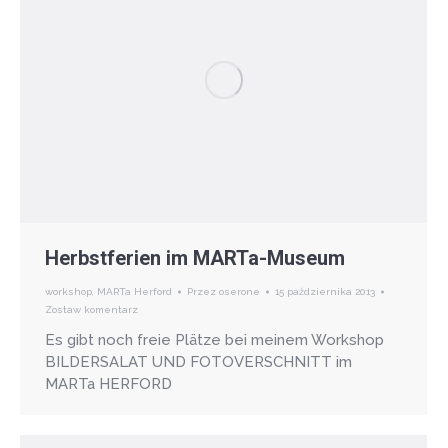
Herbstferien im MARTa-Museum
workshop
,
MARTa Herford
Przez
oserone
15 października 2013
Zostaw komentarz
Es gibt noch freie Plätze bei meinem Workshop
BILDERSALAT UND FOTOVERSCHNITT im
MARTa HERFORD