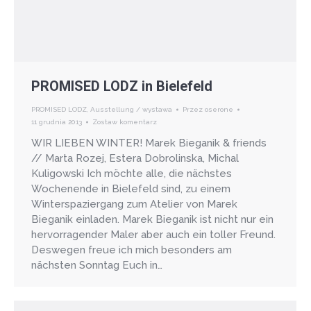
PROMISED LODZ in Bielefeld
PROMISED LODZ
,
Ausstellung / wystawa
Przez
oserone
11 grudnia 2013
Zostaw komentarz
WIR LIEBEN WINTER! Marek Bieganik & friends
// Marta Rozej, Estera Dobrolinska, Michal
Kuligowski Ich möchte alle, die nächstes
Wochenende in Bielefeld sind, zu einem
Winterspaziergang zum Atelier von Marek
Bieganik einladen. Marek Bieganik ist nicht nur ein
hervorragender Maler aber auch ein toller Freund.
Deswegen freue ich mich besonders am
nächsten Sonntag Euch in…