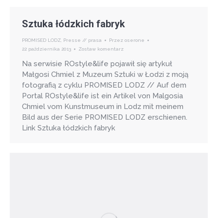
Sztuka łódzkich fabryk
PROMISED LODZ
,
Presse // prasa
Przez
oserone
22 października 2013
Zostaw komentarz
Na serwisie ROstyle&life pojawił się artykuł
Małgosi Chmiel z Muzeum Sztuki w Łodzi z moją
fotografią z cyklu PROMISED LODZ // Auf dem
Portal ROstyle&life ist ein Artikel von Malgosia
Chmiel vom Kunstmuseum in Lodz mit meinem
Bild aus der Serie PROMISED LODZ erschienen.
Link Sztuka łódzkich fabryk