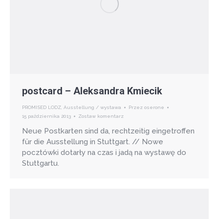
postcard – Aleksandra Kmiecik
PROMISED LODZ
,
Ausstellung / wystawa
Przez
oserone
15 października 2013
Zostaw komentarz
Neue Postkarten sind da, rechtzeitig eingetroffen
für die Ausstellung in Stuttgart. // Nowe
pocztówki dotarły na czas i jadą na wystawę do
Stuttgartu.