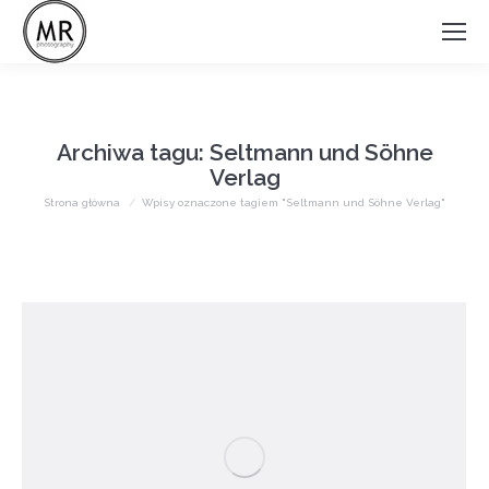
Archiwa tagu:
Seltmann und Söhne
Verlag
Jesteś tutaj:
Strona główna
Wpisy oznaczone tagiem "Seltmann und Söhne Verlag"