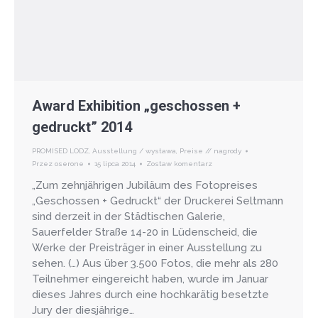
Award Exhibition „geschossen +
gedruckt” 2014
PROMISED LODZ
,
Ausstellung / wystawa
,
Preise // nagrody
Przez
oserone
15 lipca 2014
Zostaw komentarz
„Zum zehnjährigen Jubiläum des Fotopreises
„Geschossen + Gedruckt“ der Druckerei Seltmann
sind derzeit in der Städtischen Galerie,
Sauerfelder Straße 14-20 in Lüdenscheid, die
Werke der Preisträger in einer Ausstellung zu
sehen. (…) Aus über 3.500 Fotos, die mehr als 280
Teilnehmer eingereicht haben, wurde im Januar
dieses Jahres durch eine hochkarätig besetzte
Jury der diesjährige…