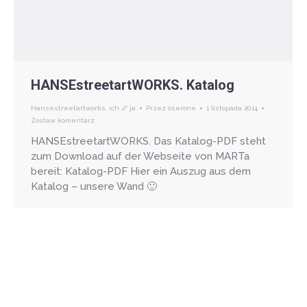
HANSEstreetartWORKS. Katalog
Hansestreetartworks
,
ich // ja
Przez
oserone
1 listopada 2014
Zostaw komentarz
HANSEstreetartWORKS. Das Katalog-PDF steht
zum Download auf der Webseite von MARTa
bereit: Katalog-PDF Hier ein Auszug aus dem
Katalog – unsere Wand 🙂