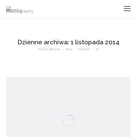
Dzienne archiwa:
1 listopada 2014
Jesteś tutaj:
Strona główna
2014
listopad
01