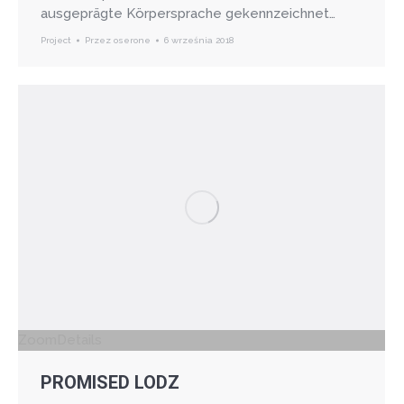
ausgeprägte Körpersprache gekennzeichnet…
Project
Przez
oserone
6 września 2018
Zoom
Details
PROMISED LODZ