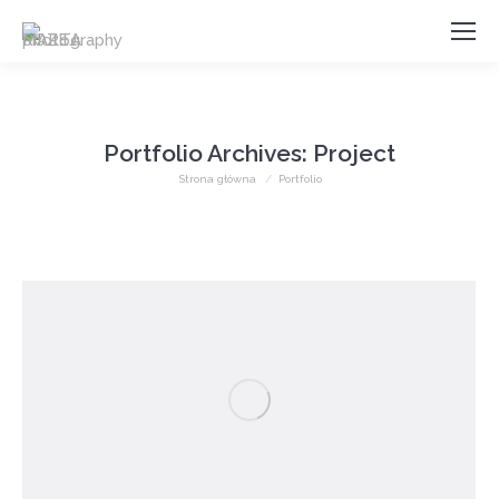
Portfolio Archives:
Project
Jesteś tutaj:
Strona główna
Portfolio