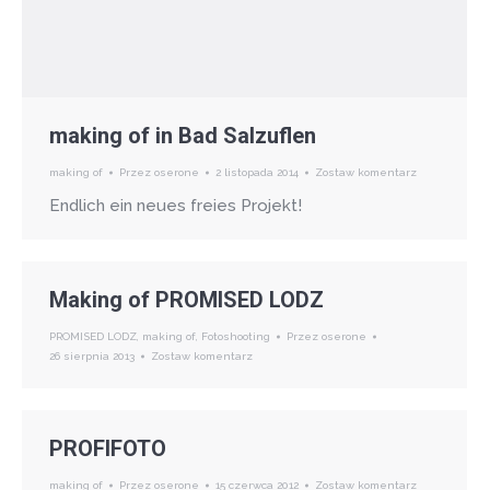
making of in Bad Salzuflen
making of
Przez
oserone
2 listopada 2014
Zostaw komentarz
Endlich ein neues freies Projekt!
Making of PROMISED LODZ
PROMISED LODZ
,
making of
,
Fotoshooting
Przez
oserone
26 sierpnia 2013
Zostaw komentarz
PROFIFOTO
making of
Przez
oserone
15 czerwca 2012
Zostaw komentarz