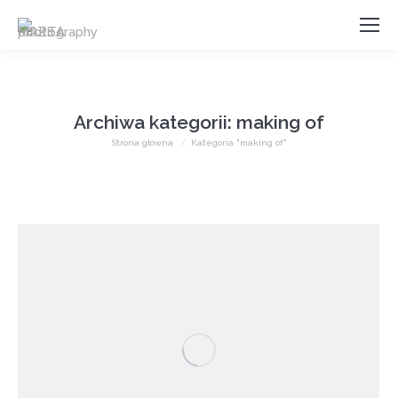
Archiwa kategorii:
making of
Jesteś tutaj:
Strona główna
Kategoria "making of"