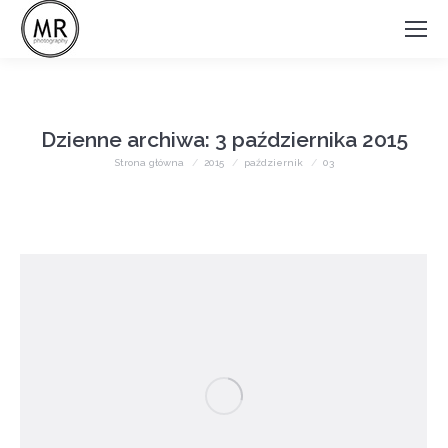
Dzienne archiwa:
3 października 2015
Jesteś tutaj:
Strona główna
2015
październik
03