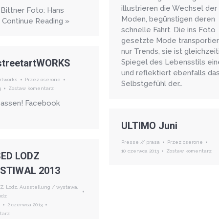
illustrieren die Wechsel der
 Bittner Foto: Hans
Moden, begünstigen deren
 Continue Reading »
schnelle Fahrt. Die ins Foto
gesetzte Mode transportiert
nur Trends, sie ist gleichzeit
treetartWORKS
Spiegel des Lebensstils ein
und reflektiert ebenfalls da
rtworks
Przez
oserone
Selbstgefühl der…
3
Zostaw komentarz
passen! Facebook
ULTIMO Juni
Presse // prasa
Przez
oserone
10 czerwca 2013
Zostaw komentarz
ED LODZ
STIWAL 2013
DZ
,
Lodz
,
Ausstellung / wystawa
,
odz
2 czerwca 2013
tarz