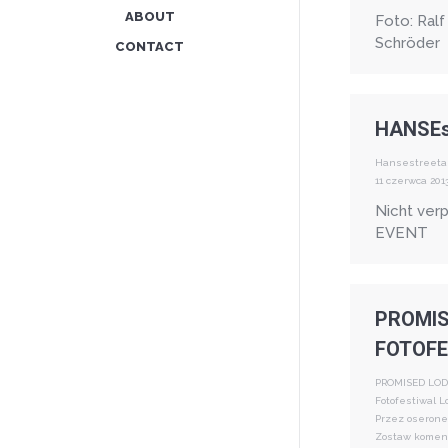
ABOUT
Foto: Ralf
Schröder
CONTACT
HANSEs
Hansestreeta
11 czerwca 201
Nicht ver
EVENT
PROMIS
FOTOFE
PROMISED LO
Fotofestiwal L
Przez
oserone
Zostaw komen