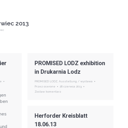
rwiec 2013
iec
ier
PROMISED LODZ exhibition
in Drukarnia Lodz
ne
PROMISED LODZ
,
Ausstellung / wystawa
Przez
oserone
26 czerwca 2013
Zostaw komentarz
gen
eben
ines
Herforder Kreisblatt
18.06.13
 und