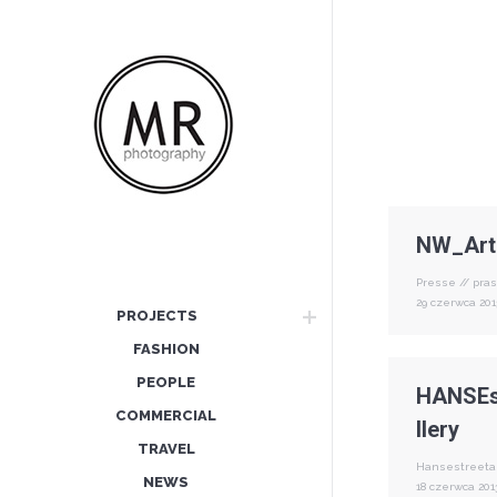
NW_Arti
Presse // pra
29 czerwca 201
PROJECTS
FASHION
PEOPLE
HANSEs
COMMERCIAL
llery
TRAVEL
Hansestreeta
NEWS
18 czerwca 201