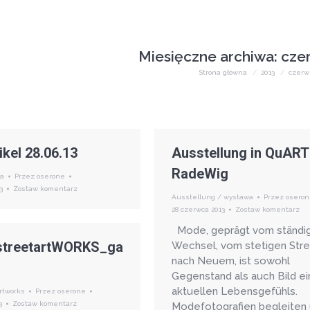
Miesięczne archiwa:
cze
Jesteś tutaj:
Strona główna
2013
czerw
kel 28.06.13
Ausstellung in QuART
RadeWig
sa
Przez
oserone
3
Zostaw komentarz
Ausstellung / wystawa
Przez
osero
28 czerwca 2013
Zostaw komentarz
Mode, geprägt vom ständi
treetartWORKS_ga
Wechsel, vom stetigen Str
nach Neuem, ist sowohl
Gegenstand als auch Bild e
aktuellen Lebensgefühls.
rtworks
Przez
oserone
3
Zostaw komentarz
Modefotografien begleiten