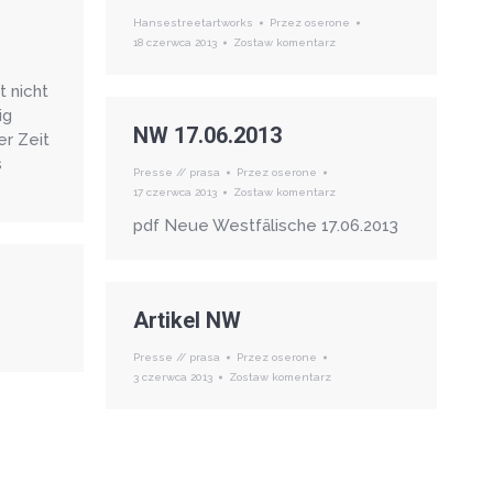
Hansestreetartworks
Przez
oserone
18 czerwca 2013
Zostaw komentarz
 nicht
ig
NW 17.06.2013
er Zeit
s
Presse // prasa
Przez
oserone
17 czerwca 2013
Zostaw komentarz
pdf Neue Westfälische 17.06.2013
Artikel NW
Presse // prasa
Przez
oserone
3 czerwca 2013
Zostaw komentarz