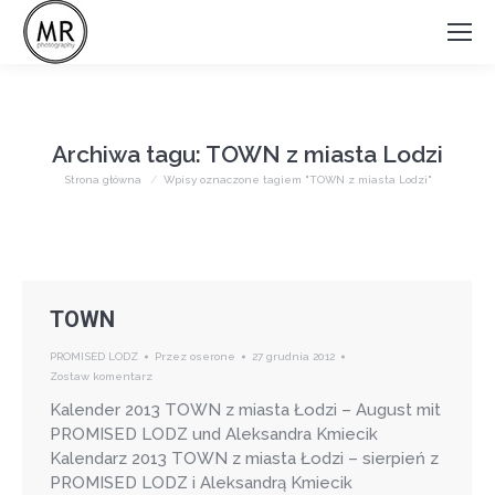
Archiwa tagu:
TOWN z miasta Lodzi
Jesteś tutaj:
Strona główna
Wpisy oznaczone tagiem "TOWN z miasta Lodzi"
TOWN
PROMISED LODZ
Przez
oserone
27 grudnia 2012
Zostaw komentarz
Kalender 2013 TOWN z miasta Łodzi – August mit
PROMISED LODZ und Aleksandra Kmiecik
Kalendarz 2013 TOWN z miasta Łodzi – sierpień z
PROMISED LODZ i Aleksandrą Kmiecik